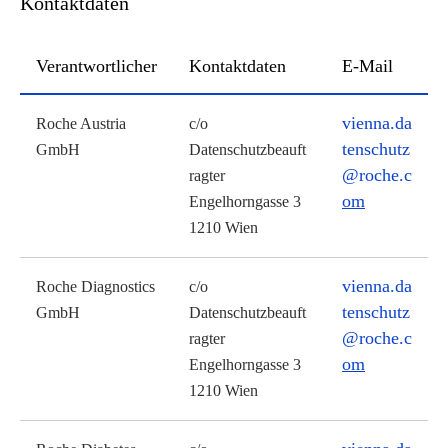
Kontaktdaten
Verantwortlicher
Kontaktdaten
E-Mail
vienna.da
Roche Austria
c/o
tenschutz
GmbH
Datenschutzbeauft
@roche.c
ragter
om
Engelhorngasse 3
1210 Wien
vienna.da
Roche Diagnostics
c/o
tenschutz
GmbH
Datenschutzbeauft
@roche.c
ragter
om
Engelhorngasse 3
1210 Wien