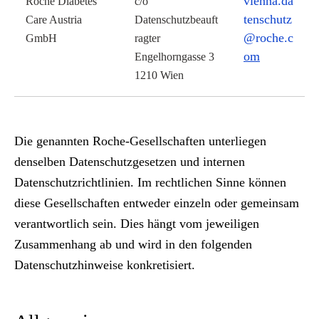
vienna.da
Roche Diabetes
c/o
tenschutz
Care Austria
Datenschutzbeauft
@roche.c
GmbH
ragter
om
Engelhorngasse 3
1210 Wien
Die genannten Roche-Gesellschaften unterliegen
denselben Datenschutzgesetzen und internen
Datenschutzrichtlinien. Im rechtlichen Sinne können
diese Gesellschaften entweder einzeln oder gemeinsam
verantwortlich sein. Dies hängt vom jeweiligen
Zusammenhang ab und wird in den folgenden
Datenschutzhinweise konkretisiert.