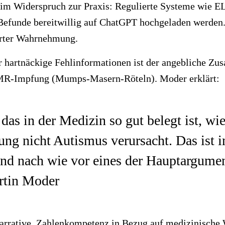
t im Widerspruch zur Praxis: Regulierte Systeme wie 
 Befunde bereitwillig auf ChatGPT hochgeladen werden.
rrter Wahrnehmung.
ür hartnäckige Fehlinformationen ist der angebliche 
MR-Impfung (Mumps-Masern-Röteln). Moder erklärt:
das in der Medizin so gut belegt ist, wie
ung nicht Autismus verursacht. Das ist 
und nach wie vor eines der Hauptargume
rtin Moder
arrative, Zahlenkompetenz in Bezug auf medizinische 