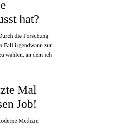
ie
usst hat?
 Durch die Forschung
n Fall irgendwann zur
 zu wählen, an dem ich
tzte Mal
sen Job!
 moderne Medizin